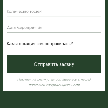
Контакты
+7 969 032 66 44
Ресторан
+7 936 130 00 40
+7 495 929 70 40
Банкет
+7 936 130 00 40
+7 969 032 66 44
+7 929 623 03 03
Адрес
ул. Исаковского, 37, корп. 2, стр. 1
На карте
Парковка
ПН-ЧТ, ВС: 11:00 - 23:00
ПТ, СБ: 11:00 - 00:00