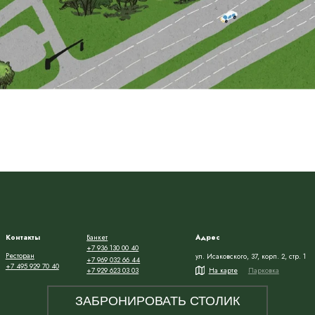
ы
Банкет
Адрес
ПН-ЧТ, ВС: 11:00 - 2
+7 936 130 00 40
ПТ, СБ: 11:00 - 00:0
ул. Исаковского, 37, корп. 2, стр. 1
+7 969 032 66 44
9 70 40
+7 929 623 03 03
На карте
Парковка
ЗАБРОНИРОВАТЬ СТОЛИК