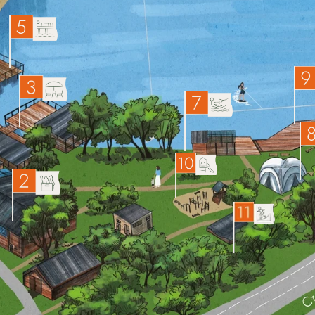
СТАРТ
ЛЕБЕДКИ
МАЛЫЙ
ШАТЕР
ДЕТСКАЯ ПЛОЩАДКА
ОКАТ ВЕЙК
РК